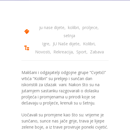
---- Bubamara
---- Ciciban
ju nase dijete
,
kolibri
,
proljece
,
---- Jelenko
setnja
---- Kolibri
Igre
,
JU Naše dijete
,
Kolibri
,
Novosti
,
Rekreacija
,
Sport
,
Zabava
---- Lastavica
---- Pčelica
Mališani i odgajatelji odgojne grupe “Cvjetići”
vrtića “Kolibri” su prelijep i sunčan dan
---- Poletarac
iskoristili za izlazak vani. Nakon što su na
jutarnjem sastanku razgovarali o dolasku
---- Snjeguljica
proljeća i promjenama u prirodi koje se
dešavaju u proljeće, krenuli su u šetnju.
---- Sunčica
Uočavali su promjene kao što su: vrijeme je
---- Zeko
sunčano, sunce nas jače grije, trava je lijepe
zelene boje, a iz trave proviruje poneki cvjetić.
---- Zvjezdica