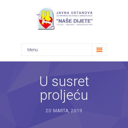
Menu
Početna
Novosti
U susret
O nama
proljeću
-- JU "Naše dijete"
-- Vrtići
20 MARTA, 2019
---- Bambi