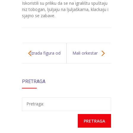
Iskoristili su priliku da se na igralištu spuštaju
niz tobogan, ljuljaju na ljuljaškama, klackaju i
---- Zvončica
sjajno se zabave.
-- Stručni tim
-- Galerija
-- Dokumenti
Izrada figura od
Mali orkestar
-- COVID-19 Procedure
gline
-- Javne nabavke
PRETRAGA
---- Plan javnih nabavki
---- Osnovni elementi ugovora
Pretraga:
---- Odluke o izboru i poništenju
---- Nabavka usluga iz anexa II dio B