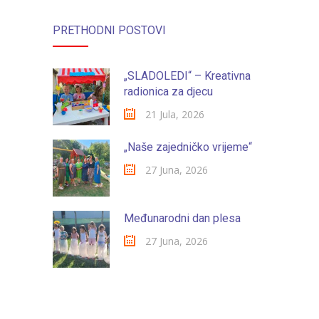
-- Konkursi
PRETHODNI POSTOVI
Edukacije
-- Edukacije za roditelje
„SLADOLEDI“ – Kreativna
radionica za djecu
-- Edukacije zaposlenika
21 Jula, 2026
Za roditelje
„Naše zajedničko vrijeme“
-- Jelovnik za djecu
27 Juna, 2026
-- Obrasci i zahtjevi
-- Obavještenja za roditelje
Međunarodni dan plesa
27 Juna, 2026
Projekti
Mala škola sporta
Kontakt