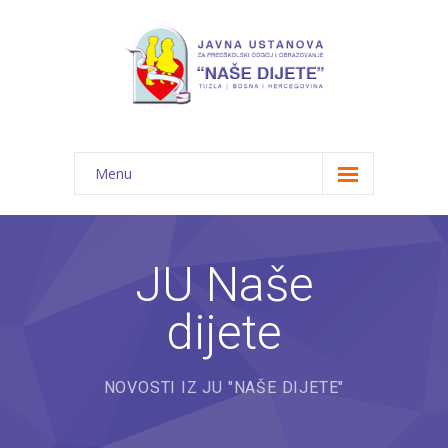
Menu
Početna
Novosti
JU Naše
O nama
dijete
-- JU "Naše dijete"
-- Vrtići
NOVOSTI IZ JU "NAŠE DIJETE"
---- Bambi