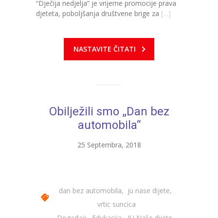
“Dječija nedjelja” je vrijeme promocije prava
djeteta, poboljšanja društvene brige za
[…]
---- Zvončica
-- Stručni tim
NASTAVITE ČITATI
-- Galerija
-- Dokumenti
-- COVID-19 Procedure
Obilježili smo „Dan bez
-- Javne nabavke
automobila“
---- Plan javnih nabavki
25 Septembra, 2018
---- Osnovni elementi ugovora
---- Odluke o izboru i poništenju
dan bez automobila
,
ju nase dijete
,
---- Nabavka usluga iz anexa II dio B
vrtic suncica
Događaji
,
Edukacija
,
JU Naše dijete
,