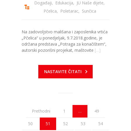
Događaji
,
Edukacija
,
JU Naše dijete
,
Pčelica
,
Poletarac
,
Sunčica
Na zadovoljstvo mališana i zaposlenika vrtića
„Pčelica“ u ponedjeljak, 9.7.2018.godine, je
održana predstava „Potraga za konačištem“,
autorski pozorišni projekat, maštovite
[…]
NASTAVITE ČITATI
Prethodni
1
…
49
50
51
52
53
54