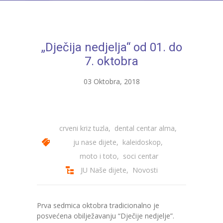
---- Bubamara
---- Ciciban
„Dječija nedjelja“ od 01. do
---- Jelenko
7. oktobra
---- Kolibri
03 Oktobra, 2018
---- Lastavica
---- Pčelica
crveni kriz tuzla
,
dental centar alma
,
---- Poletarac
ju nase dijete
,
kaleidoskop
,
---- Snjeguljica
moto i toto
,
soci centar
JU Naše dijete
,
Novosti
---- Sunčica
---- Zeko
Prva sedmica oktobra tradicionalno je
posvećena obilježavanju “Dječije nedjelje”.
---- Zvjezdica