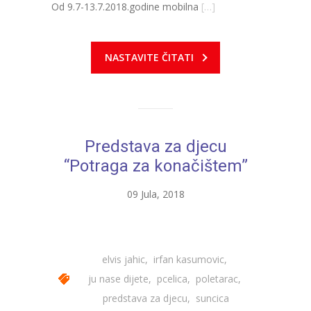
Od 9.7-13.7.2018.godine mobilna
[…]
NASTAVITE ČITATI
Predstava za djecu
“Potraga za konačištem”
09 Jula, 2018
elvis jahic
,
irfan kasumovic
,
ju nase dijete
,
pcelica
,
poletarac
,
predstava za djecu
,
suncica