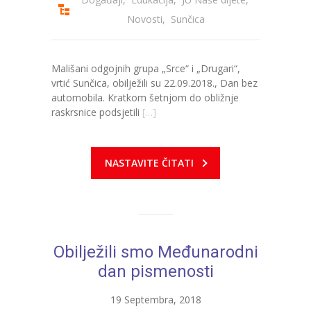
-- Konkursi
Novosti
,
Sunčica
Edukacije
-- Edukacije za roditelje
Mališani odgojnih grupa „Srce“ i „Drugari“,
vrtić Sunčica, obilježili su 22.09.2018., Dan bez
-- Edukacije zaposlenika
automobila. Kratkom šetnjom do obližnje
raskrsnice podsjetili
[…]
Za roditelje
-- Jelovnik za djecu
NASTAVITE ČITATI
-- Obrasci i zahtjevi
-- Obavještenja za roditelje
Projekti
Obilježili smo Međunarodni
Mala škola sporta
dan pismenosti
Kontakt
19 Septembra, 2018