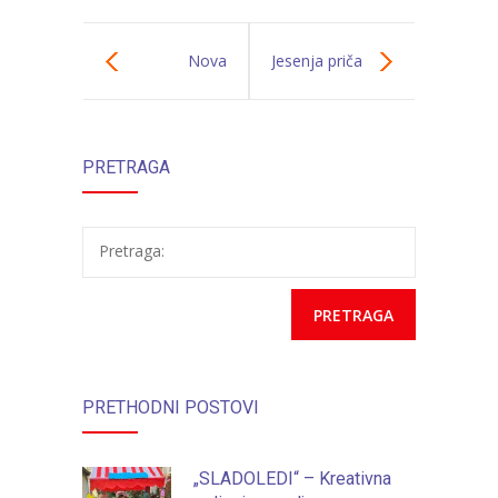
Nova
Jesenja priča
pedagoška
PRETRAGA
godina u JU
“Naše dijete”
Pretraga:
Tuzla (video)
PRETHODNI POSTOVI
„SLADOLEDI“ – Kreativna