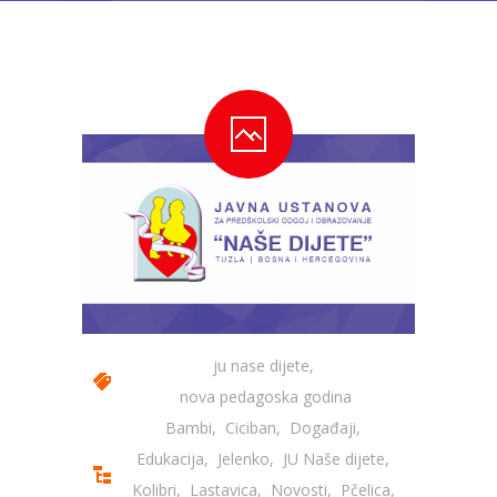
---- Bubamara
---- Ciciban
---- Jelenko
---- Kolibri
---- Lastavica
---- Pčelica
---- Poletarac
---- Snjeguljica
ju nase dijete
,
---- Sunčica
nova pedagoska godina
Bambi
,
Ciciban
,
Događaji
,
---- Zeko
Edukacija
,
Jelenko
,
JU Naše dijete
,
---- Zvjezdica
Kolibri
,
Lastavica
,
Novosti
,
Pčelica
,