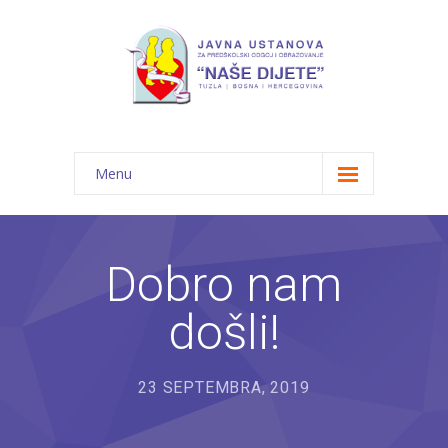
Menu
Početna
Novosti
Dobro nam
O nama
došli!
-- JU "Naše dijete"
-- Vrtići
23 SEPTEMBRA, 2019
---- Bambi