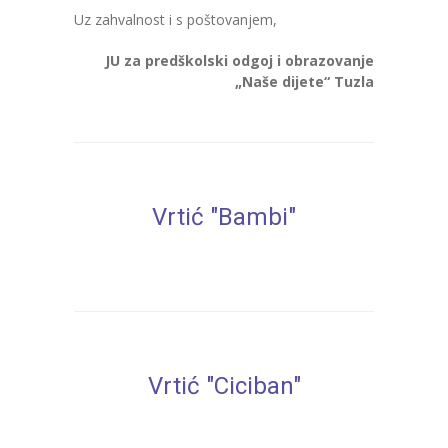
-- Konkursi
Uz zahvalnost i s poštovanjem,
Edukacije
JU za predškolski odgoj i obrazovanje
„Naše dijete“ Tuzla
-- Edukacije za roditelje
-- Edukacije zaposlenika
Za roditelje
Vrtić "Bambi"
-- Jelovnik za djecu
-- Obrasci i zahtjevi
-- Obavještenja za roditelje
Projekti
Vrtić "Ciciban"
Mala škola sporta
Kontakt