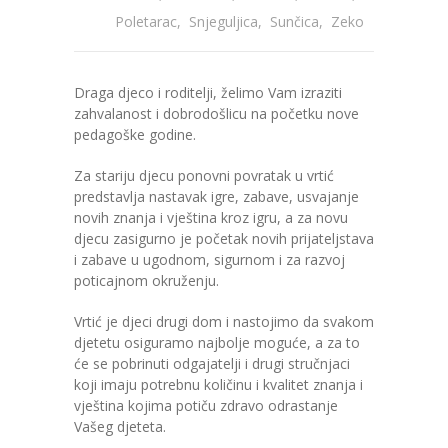
Poletarac
,
Snjeguljica
,
Sunčica
,
Zeko
---- Zvončica
-- Stručni tim
Draga djeco i roditelji, želimo Vam izraziti
zahvalanost i dobrodošlicu na početku nove
-- Galerija
pedagoške godine.
-- Dokumenti
Za stariju djecu ponovni povratak u vrtić
predstavlja nastavak igre, zabave, usvajanje
-- COVID-19 Procedure
novih znanja i vještina kroz igru, a za novu
djecu zasigurno je početak novih prijateljstava
-- Javne nabavke
i zabave u ugodnom, sigurnom i za razvoj
poticajnom okruženju.
---- Plan javnih nabavki
Vrtić je djeci drugi dom i nastojimo da svakom
---- Osnovni elementi ugovora
djetetu osiguramo najbolje moguće, a za to
će se pobrinuti odgajatelji i drugi stručnjaci
---- Odluke o izboru i poništenju
koji imaju potrebnu količinu i kvalitet znanja i
vještina kojima potiču zdravo odrastanje
---- Nabavka usluga iz anexa II dio B
Vašeg djeteta.