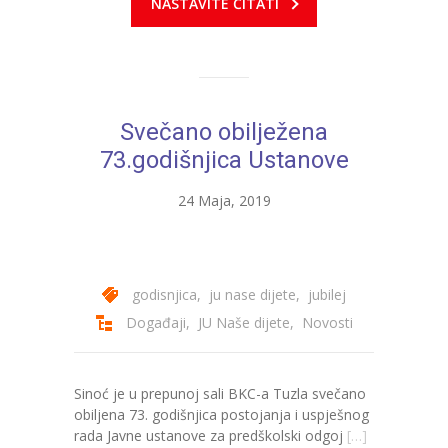
NASTAVITE ČITATI
---- Zvončica
-- Stručni tim
-- Galerija
Svečano obilježena
73.godišnjica Ustanove
-- Dokumenti
24 Maja, 2019
-- COVID-19 Procedure
-- Javne nabavke
---- Plan javnih nabavki
godisnjica
,
ju nase dijete
,
jubilej
Događaji
,
JU Naše dijete
,
Novosti
---- Osnovni elementi ugovora
---- Odluke o izboru i poništenju
Sinoć je u prepunoj sali BKC-a Tuzla svečano
---- Nabavka usluga iz anexa II dio B
obiljena 73. godišnjica postojanja i uspješnog
rada Javne ustanove za predškolski odgoj
[…]