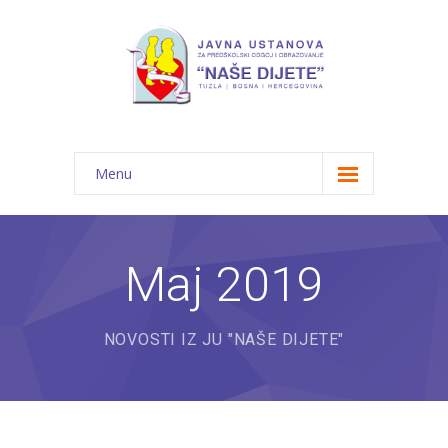
Menu
Početna
Novosti
Maj 2019
O nama
NOVOSTI IZ JU "NAŠE DIJETE"
-- JU "Naše dijete"
-- Vrtići
---- Bambi