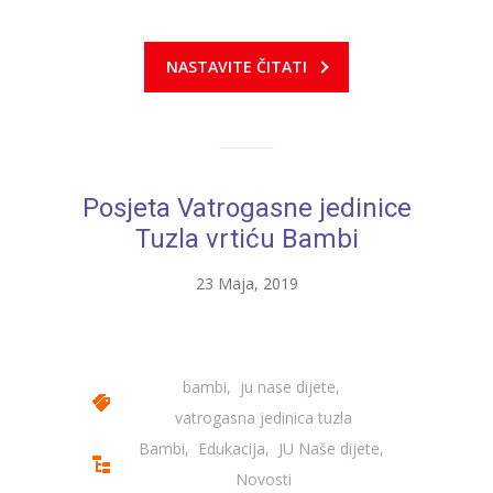
-- Konkursi
Edukacije
NASTAVITE ČITATI
-- Edukacije za roditelje
-- Edukacije zaposlenika
Za roditelje
Posjeta Vatrogasne jedinice
Tuzla vrtiću Bambi
-- Jelovnik za djecu
-- Obrasci i zahtjevi
23 Maja, 2019
-- Obavještenja za roditelje
Projekti
bambi
,
ju nase dijete
,
vatrogasna jedinica tuzla
Mala škola sporta
Bambi
,
Edukacija
,
JU Naše dijete
,
Kontakt
Novosti