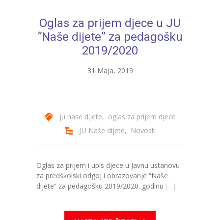
---- Bubamara
Oglas za prijem djece u JU
---- Ciciban
“Naše dijete” za pedagošku
2019/2020
---- Jelenko
31 Maja, 2019
---- Kolibri
---- Lastavica
---- Pčelica
ju nase dijete
,
oglas za prijem djece
JU Naše dijete
,
Novosti
---- Poletarac
---- Snjeguljica
Oglas za prijem i upis djece u Javnu ustanovu
---- Sunčica
za predškolski odgoj i obrazovanje “Naše
dijete” za pedagošku 2019/2020. godinu
[…]
---- Zeko
---- Zvjezdica