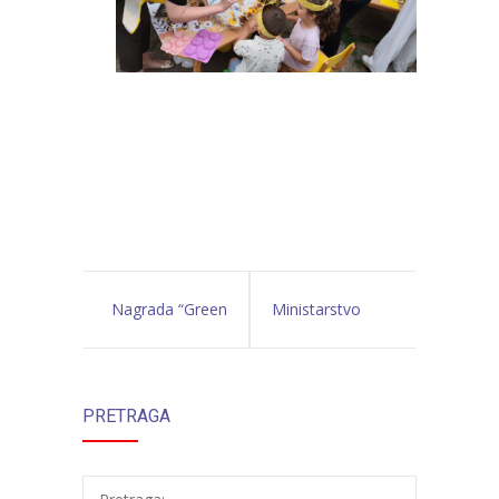
Nagrada “Green
Ministarstvo
Awards”
prostornog
PRETRAGA
uređenja i
zaštite okolice