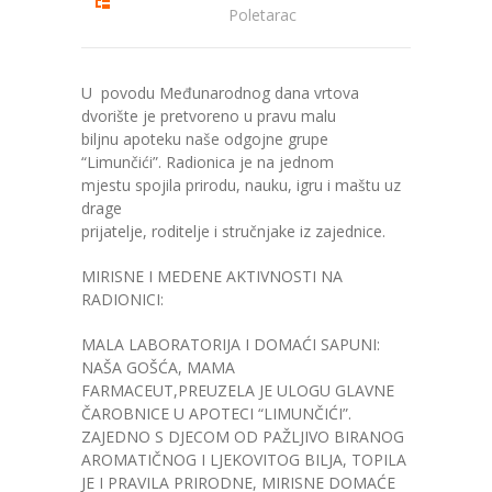
Poletarac
---- Zvončica
-- Stručni tim
U povodu Međunarodnog dana vrtova
dvorište je pretvoreno u pravu malu
-- Galerija
biljnu apoteku naše odgojne grupe
“Limunčići”. Radionica je na jednom
-- Dokumenti
mjestu spojila prirodu, nauku, igru i maštu uz
drage
-- COVID-19 Procedure
prijatelje, roditelje i stručnjake iz zajednice.
-- Javne nabavke
MIRISNE I MEDENE AKTIVNOSTI NA
RADIONICI:
---- Plan javnih nabavki
​MALA LABORATORIJA I DOMAĆI SAPUNI:
---- Osnovni elementi ugovora
NAŠA GOŠĆA, MAMA
FARMACEUT,PREUZELA JE ULOGU GLAVNE
---- Odluke o izboru i poništenju
ČAROBNICE U APOTECI “LIMUNČIĆI”.
ZAJEDNO S DJECOM OD PAŽLJIVO BIRANOG
---- Nabavka usluga iz anexa II dio B
AROMATIČNOG I LJEKOVITOG BILJA, TOPILA
JE I PRAVILA PRIRODNE, MIRISNE DOMAĆE