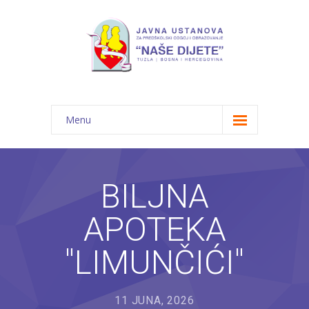
Menu
Početna
Novosti
BILJNA
O nama
APOTEKA
-- JU "Naše dijete"
"LIMUNČIĆI"
-- Vrtići
---- Bambi
11 JUNA, 2026