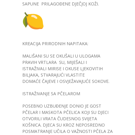
-- Konkursi
SAPUNE PRILAGOĐENE DJEČJOJ KOŽI.
Edukacije
-- Edukacije za roditelje
-- Edukacije zaposlenika
KREACIJA PRIRODNIH NAPITAKA:
Za roditelje
MALIŠANI SU SE OKUŠALI U ULOGAMA
PRAVIH VRTLARA SU, MIJEŠALI I
-- Jelovnik za djecu
ISTRAŽIVALI MIRISE I OKUSE LJEKOVITIH
BILJAKA, STVARAJUĆI VLASTITE
-- Obrasci i zahtjevi
DOMAĆE ČAJEVE I OSVJEŽAVAJUĆE SOKOVE.
-- Obavještenja za roditelje
ISTRAŽIVANJE SA PČELAROM
Projekti
POSEBNO UZBUĐENJE DONIO JE GOST
PČELAR I MASKOTA PČELICA KOJI SU DJECI
Mala škola sporta
OTVORILI VRATA ČUDESNOG SVIJETA
KOŠNICA. DJECA SU KROZ NEPOSREDNO
Kontakt
POSMATRANJE UČILA O VAŽNOSTI PČELA ZA