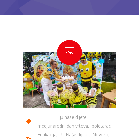
---- Bubamara
---- Ciciban
---- Jelenko
---- Kolibri
---- Lastavica
---- Pčelica
---- Poletarac
---- Snjeguljica
---- Sunčica
ju nase dijete
,
---- Zeko
medjunarodni dan vrtova
,
poletarac
Edukacija
,
JU Naše dijete
,
Novosti
,
---- Zvjezdica