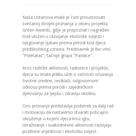
---- Zvončica
Naša Ustanova imala je čast prisustvovati
-- Stručni tim
svečanoj dodjeli priznanja u okviru projekta
Green Awards, gdje je prepoznat i nagrađen
-- Galerija
trud uložen u razvijanje ekološke svijesti i
njegovanje ljubavi prema prirodi kod djece
-- Dokumenti
predškolskog uzrasta. Predstavnik je bio vrtić
“Poletarac”, tačnije grupa “Pandice”.
-- COVID-19 Procedure
Kroz različite aktivnosti, radionice i projekte,
-- Javne nabavke
djeca su imala priliku učiti o važnosti očuvanja
životne sredine, reciklaži, odgovornom
---- Plan javnih nabavki
odnosu prema prirodi i zajedničkom
djelovanju za ljepšu i zdraviju okolinu.
---- Osnovni elementi ugovora
Ovo priznanje predstavlja podstrek za dalji rad
i motivaciju da nastavimo stvarati poticajno
---- Odluke o izboru i poništenju
okruženje u kojem djeca kroz igru,
istraživanje i svakodnevne aktivnosti razvijaju
---- Nabavka usluga iz anexa II dio B
pozitivne vrijednosti i ekološku svijest.