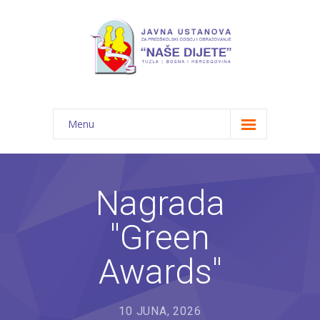
Menu
Početna
Novosti
Nagrada
O nama
"Green
-- JU "Naše dijete"
Awards"
-- Vrtići
---- Bambi
10 JUNA, 2026