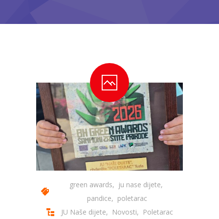
---- Bubamara
---- Ciciban
---- Jelenko
---- Kolibri
---- Lastavica
---- Pčelica
---- Poletarac
---- Snjeguljica
---- Sunčica
green awards
,
ju nase dijete
,
---- Zeko
pandice
,
poletarac
JU Naše dijete
,
Novosti
,
Poletarac
---- Zvjezdica