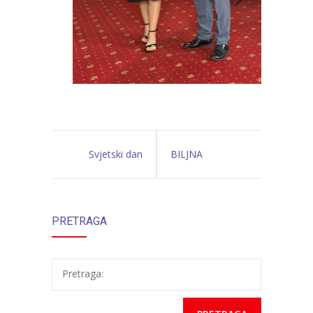
Svjetski dan
BILJNA
zaštite okoliša
APOTEKA
PRETRAGA
“LIMUNČIĆI”
Pretraga: