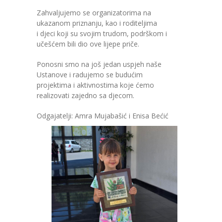
-- Konkursi
Zahvaljujemo se organizatorima na
ukazanom priznanju, kao i roditeljima
Edukacije
i djeci koji su svojim trudom, podrškom i
učešćem bili dio ove lijepe priče.
-- Edukacije za roditelje
Ponosni smo na još jedan uspjeh naše
-- Edukacije zaposlenika
Ustanove i radujemo se budućim
projektima i aktivnostima koje ćemo
Za roditelje
realizovati zajedno sa djecom.
-- Jelovnik za djecu
Odgajatelji: Amra Mujabašić i Enisa Bećić
-- Obrasci i zahtjevi
-- Obavještenja za roditelje
Projekti
Mala škola sporta
Kontakt