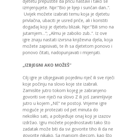
djetetu prepustite da priču nastavi i tako se
izmjenjujete. Npr:“Bio je lijep i sunčan dan..“.
Uvijek možete izabrati temu koja je djetetu
privlačna, ubaciti je usred priče, ali i koristiti
događaj koji je djetetu blizak. Npr:“Bili smo na
jutarnjem…“; „Almu je zabolio zub..“. Iz ove
igre znaju nastati izvrsna književna djela, koja
možete zapisivati, te ih sa djetetom ponovo i
ponovo čitati, nadopunjavati i mijenjati.
„IZBJEGNI AKO MOŽEŠ“
Cilj igre je izbjegavati pojedinu riječ ili sve riječi
koje počinju na slovo koje ste izabrali.
Zamislite jutro tokom kojeg je zabranjeno
govoriti sve riječi na slovo Z ili još zanimljivije
jutro u kojem „NE“ ne postoji. Vrijeme igre
moguće je protezati od pet minuta do
nekoliko sati, a pobjeđuje onaj koji je izazov
izdržao. Igru možete pojednostaviti tako što
zadatak može biti da svi govorite tiho ili da ne
govorite nikako. Sa manjom djecom, kao što