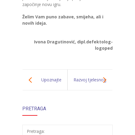
započinje novu igru.
Želim Vam puno zabave, smijeha, ali i
novih ideja.
Ivona Dragutinović, dipl.defektolog-
logoped
Upoznajte
Razvoj tjelesnog
razvojne
i zdravstvenog
PRETRAGA
karakteristike
odgoja u
svoje djece
predškolskom
Pretraga: