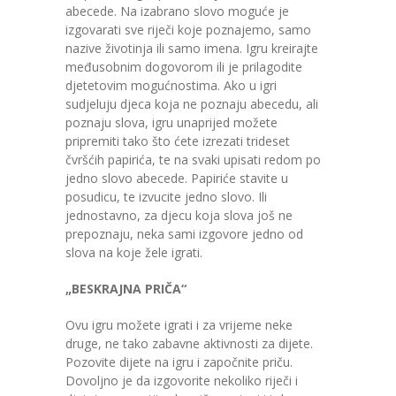
abecede. Na izabrano slovo moguće je
izgovarati sve riječi koje poznajemo, samo
nazive životinja ili samo imena. Igru kreirajte
međusobnim dogovorom ili je prilagodite
djetetovim mogućnostima. Ako u igri
sudjeluju djeca koja ne poznaju abecedu, ali
poznaju slova, igru unaprijed možete
pripremiti tako što ćete izrezati trideset
čvršćih papirića, te na svaki upisati redom po
jedno slovo abecede. Papiriće stavite u
posudicu, te izvucite jedno slovo. Ili
jednostavno, za djecu koja slova još ne
prepoznaju, neka sami izgovore jedno od
slova na koje žele igrati.
„BESKRAJNA PRIČA“
Ovu igru možete igrati i za vrijeme neke
druge, ne tako zabavne aktivnosti za dijete.
Pozovite dijete na igru i započnite priču.
Dovoljno je da izgovorite nekoliko riječi i