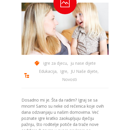
---- Zvončica
-- Stručni tim
-- Galerija
-- Dokumenti
-- COVID-19 Procedure
igre za djecu
,
ju nase dijete
-- Javne nabavke
Edukacija
,
Igre
,
JU Naše dijete
,
Novosti
---- Plan javnih nabavki
---- Osnovni elementi ugovora
Dosadno mi je. Šta da radim? Igraj se sa
mnom! Samo su neke od rečenica koje ovih
---- Odluke o izboru i poništenju
dana odzvanjaju u našim domovima. Već
poznate igre kratko zaokupljuju dječiju
---- Nabavka usluga iz anexa II dio B
pažnju, što roditelje potiče da traže nove