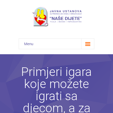
Menu
Početna
Novosti
Primjeri igara
O nama
koje možete
-- JU "Naše dijete"
igrati sa
-- Vrtići
djecom, a za
---- Bambi