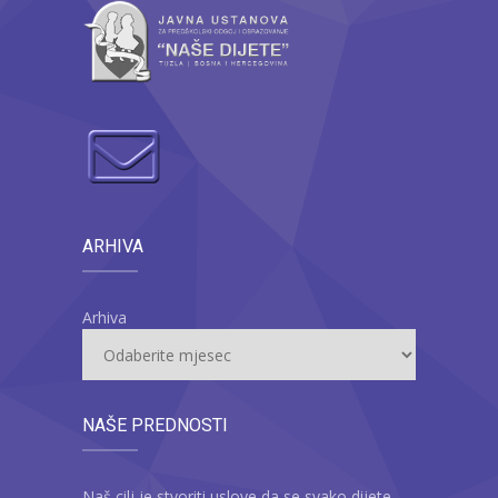
ARHIVA
Arhiva
NAŠE PREDNOSTI
Naš cilj je stvoriti uslove da se svako dijete