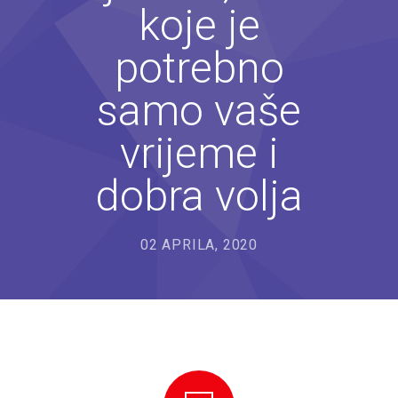
koje je
---- Bubamara
potrebno
---- Ciciban
---- Jelenko
samo vaše
---- Kolibri
vrijeme i
---- Lastavica
dobra volja
---- Pčelica
---- Poletarac
02 APRILA, 2020
---- Snjeguljica
---- Sunčica
---- Zeko
---- Zvjezdica