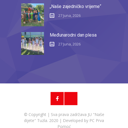
„Naše zajedničko vrijeme“
27 Juna, 2026
Međunarodni dan plesa
27 Juna, 2026
© Copyright | Sva prava zadržava JU "Naše
dijete" Tuzla. 2020 | Developed by
PC Prva
Pomoć