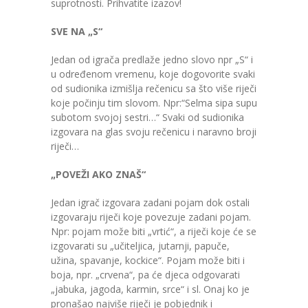
suprotnosti. Prihvatite izazov!
SVE NA „S“
Jedan od igrača predlaže jedno slovo npr „S“ i
u određenom vremenu, koje dogovorite svaki
od sudionika izmišlja rečenicu sa što više riječi
koje počinju tim slovom. Npr:“Selma sipa supu
subotom svojoj sestri…“ Svaki od sudionika
izgovara na glas svoju rečenicu i naravno broji
riječi…
„POVEŽI AKO ZNAŠ“
Jedan igrač izgovara zadani pojam dok ostali
izgovaraju riječi koje povezuje zadani pojam.
Npr: pojam može biti „vrtić“, a riječi koje će se
izgovarati su „učiteljica, jutarnji, papuče,
užina, spavanje, kockice“. Pojam može biti i
boja, npr. „crvena“, pa će djeca odgovarati
„jabuka, jagoda, karmin, srce“ i sl. Onaj ko je
pronašao najviše riječi je pobjednik i