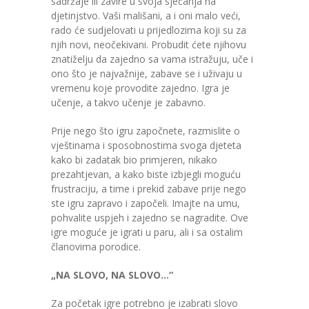
sadržaje ili zavire u svoja sjećanja na
-- Konkursi
djetinjstvo. Vaši mališani, a i oni malo veći,
rado će sudjelovati u prijedlozima koji su za
Edukacije
njih novi, neočekivani. Probudit ćete njihovu
znatiželju da zajedno sa vama istražuju, uče i
-- Edukacije za roditelje
ono što je najvažnije, zabave se i uživaju u
vremenu koje provodite zajedno. Igra je
-- Edukacije zaposlenika
učenje, a takvo učenje je zabavno.
Za roditelje
Prije nego što igru započnete, razmislite o
vještinama i sposobnostima svoga djeteta
-- Jelovnik za djecu
kako bi zadatak bio primjeren, nikako
prezahtjevan, a kako biste izbjegli moguću
-- Obrasci i zahtjevi
frustraciju, a time i prekid zabave prije nego
ste igru zapravo i započeli. Imajte na umu,
-- Obavještenja za roditelje
pohvalite uspjeh i zajedno se nagradite. Ove
igre moguće je igrati u paru, ali i sa ostalim
Projekti
članovima porodice.
Mala škola sporta
„NA SLOVO, NA SLOVO…“
Kontakt
Za početak igre potrebno je izabrati slovo