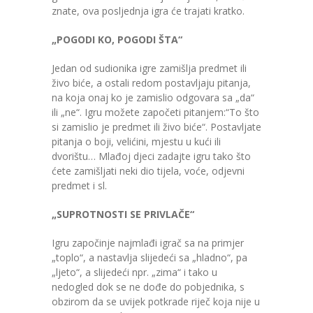
znate, ova posljednja igra će trajati kratko.
„POGODI KO, POGODI ŠTA“
Jedan od sudionika igre zamišlja predmet ili
živo biće, a ostali redom postavljaju pitanja,
na koja onaj ko je zamislio odgovara sa „da“
ili „ne“. Igru možete započeti pitanjem:“To što
si zamislio je predmet ili živo biće“. Postavljate
pitanja o boji, velićini, mjestu u kući ili
dvorištu… Mlađoj djeci zadajte igru tako što
ćete zamišljati neki dio tijela, voće, odjevni
predmet i sl.
„SUPROTNOSTI SE PRIVLAČE“
Igru započinje najmlađi igrač sa na primjer
„toplo“, a nastavlja slijedeći sa „hladno“, pa
„ljeto“, a slijedeći npr. „zima“ i tako u
nedogled dok se ne dođe do pobjednika, s
obzirom da se uvijek potkrade riječ koja nije u