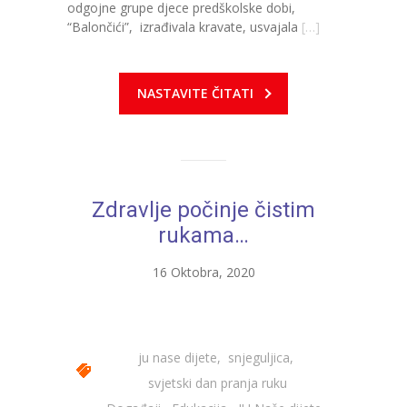
-- Konkursi
odgojne grupe djece predškolske dobi,
“Balončići”, izrađivala kravate, usvajala
[…]
Edukacije
-- Edukacije za roditelje
NASTAVITE ČITATI
-- Edukacije zaposlenika
Za roditelje
-- Jelovnik za djecu
Zdravlje počinje čistim
rukama…
-- Obrasci i zahtjevi
-- Obavještenja za roditelje
16 Oktobra, 2020
Projekti
Mala škola sporta
ju nase dijete
,
snjeguljica
,
svjetski dan pranja ruku
Kontakt