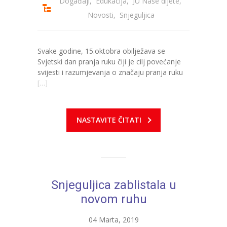
Događaji
,
Edukacija
,
JU Naše dijete
,
Novosti
,
Snjeguljica
Svake godine, 15.oktobra obilježava se
Svjetski dan pranja ruku čiji je cilj povećanje
svijesti i razumjevanja o značaju pranja ruku
[…]
NASTAVITE ČITATI
Snjeguljica zablistala u
novom ruhu
04 Marta, 2019