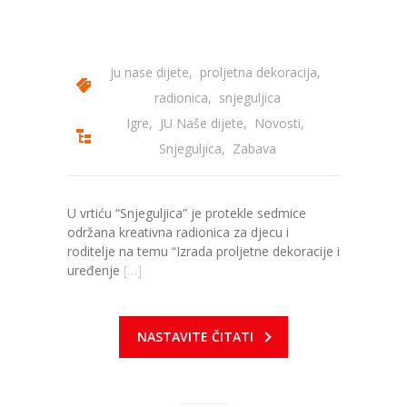
ju nase dijete
,
proljetna dekoracija
,
radionica
,
snjeguljica
Igre
,
JU Naše dijete
,
Novosti
,
Snjeguljica
,
Zabava
U vrtiću “Snjeguljica” je protekle sedmice
održana kreativna radionica za djecu i
roditelje na temu “Izrada proljetne dekoracije i
uređenje
[…]
NASTAVITE ČITATI