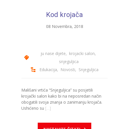
Kod krojača
08 Novembra, 2018
ju nase dijete
,
krojacki salon
,
snjeguljica
Edukacija
,
Novosti
,
Snjeguljica
Mališani vrtića “Snjeguljica” su posjetili
krojački salon kako bi na neposredan način
obogatili svoja znanja o zanimanju krojača.
Ushićeno su
[…]