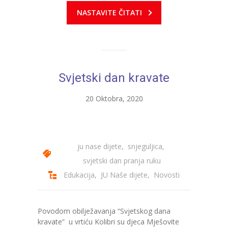
NASTAVITE ČITATI
---- Zvončica
-- Stručni tim
-- Galerija
Svjetski dan kravate
-- Dokumenti
20 Oktobra, 2020
-- COVID-19 Procedure
-- Javne nabavke
---- Plan javnih nabavki
ju nase dijete
,
snjeguljica
,
svjetski dan pranja ruku
---- Osnovni elementi ugovora
Edukacija
,
JU Naše dijete
,
Novosti
---- Odluke o izboru i poništenju
---- Nabavka usluga iz anexa II dio B
Povodom obilježavanja “Svjetskog dana
kravate” u vrtiću Kolibri su djeca Mješovite