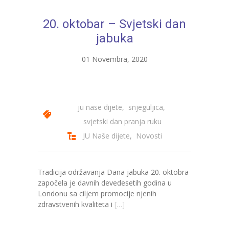
---- Bubamara
20. oktobar – Svjetski dan
---- Ciciban
jabuka
---- Jelenko
01 Novembra, 2020
---- Kolibri
---- Lastavica
ju nase dijete
,
snjeguljica
,
---- Pčelica
svjetski dan pranja ruku
JU Naše dijete
,
Novosti
---- Poletarac
---- Snjeguljica
Tradicija održavanja Dana jabuka 20. oktobra
---- Sunčica
započela je davnih devedesetih godina u
Londonu sa ciljem promocije njenih
---- Zeko
zdravstvenih kvaliteta i
[…]
---- Zvjezdica