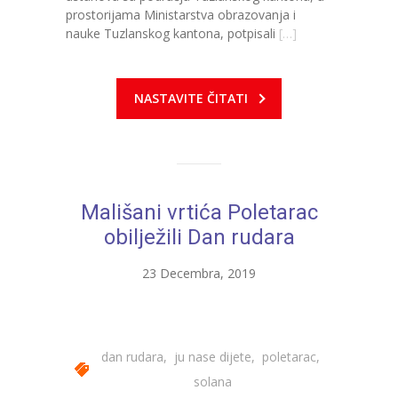
-- Konkursi
prostorijama Ministarstva obrazovanja i
nauke Tuzlanskog kantona, potpisali
[…]
Edukacije
-- Edukacije za roditelje
NASTAVITE ČITATI
-- Edukacije zaposlenika
Za roditelje
-- Jelovnik za djecu
Mališani vrtića Poletarac
-- Obrasci i zahtjevi
obilježili Dan rudara
-- Obavještenja za roditelje
23 Decembra, 2019
Projekti
Mala škola sporta
dan rudara
,
ju nase dijete
,
poletarac
,
Kontakt
solana