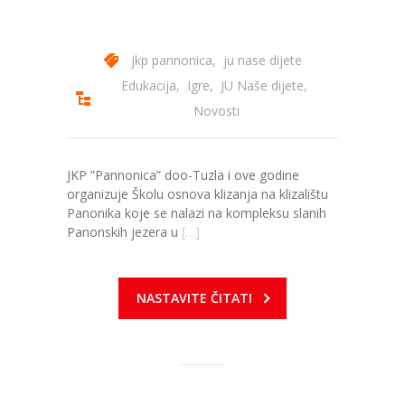
jkp pannonica
,
ju nase dijete
Edukacija
,
Igre
,
JU Naše dijete
,
Novosti
JKP ”Pannonica” doo-Tuzla i ove godine
organizuje Školu osnova klizanja na klizalištu
Panonika koje se nalazi na kompleksu slanih
Panonskih jezera u
[…]
NASTAVITE ČITATI