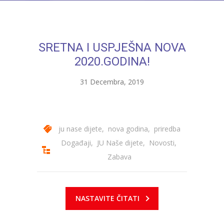
---- Bubamara
---- Ciciban
SRETNA I USPJEŠNA NOVA
---- Jelenko
2020.GODINA!
---- Kolibri
31 Decembra, 2019
---- Lastavica
---- Pčelica
ju nase dijete
,
nova godina
,
priredba
---- Poletarac
Događaji
,
JU Naše dijete
,
Novosti
,
---- Snjeguljica
Zabava
---- Sunčica
NASTAVITE ČITATI
---- Zeko
---- Zvjezdica