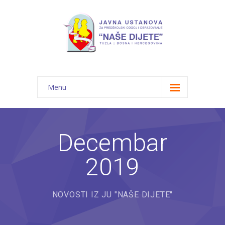
Menu
Početna
Novosti
Decembar
O nama
2019
-- JU "Naše dijete"
-- Vrtići
NOVOSTI IZ JU "NAŠE DIJETE"
---- Bambi