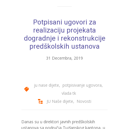
---- Zvončica
Potpisani ugovori za
-- Stručni tim
realizaciju projekata
-- Galerija
dogradnje i rekonstrukcije
predškolskih ustanova
-- Dokumenti
-- COVID-19 Procedure
31 Decembra, 2019
-- Javne nabavke
---- Plan javnih nabavki
ju nase dijete
,
potpisivanje ugovora
,
vlada tk
---- Osnovni elementi ugovora
JU Naše dijete
,
Novosti
---- Odluke o izboru i poništenju
---- Nabavka usluga iz anexa II dio B
Danas su u direktori javnih predškolskih
ustanova sa područja Tuzlanskog kantona, u