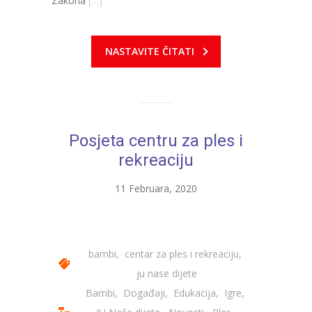
Zakona
[…]
---- Zvončica
NASTAVITE ČITATI
-- Stručni tim
-- Galerija
-- Dokumenti
Posjeta centru za ples i
-- COVID-19 Procedure
rekreaciju
-- Javne nabavke
11 Februara, 2020
---- Plan javnih nabavki
---- Osnovni elementi ugovora
bambi
,
centar za ples i rekreaciju
,
---- Odluke o izboru i poništenju
ju nase dijete
---- Nabavka usluga iz anexa II dio B
Bambi
,
Događaji
,
Edukacija
,
Igre
,