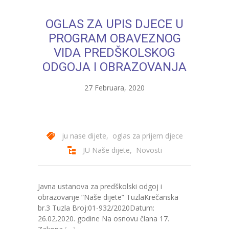
---- Bubamara
OGLAS ZA UPIS DJECE U
---- Ciciban
PROGRAM OBAVEZNOG
VIDA PREDŠKOLSKOG
---- Jelenko
ODGOJA I OBRAZOVANJA
---- Kolibri
27 Februara, 2020
---- Lastavica
---- Pčelica
ju nase dijete
,
oglas za prijem djece
---- Poletarac
JU Naše dijete
,
Novosti
---- Snjeguljica
---- Sunčica
Javna ustanova za predškolski odgoj i
obrazovanje “Naše dijete” TuzlaKrečanska
---- Zeko
br.3 Tuzla Broj:01-932/2020Datum:
26.02.2020. godine Na osnovu člana 17.
---- Zvjezdica