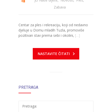
JU Naše dijete
,
Novosti
,
Ples
,
-- Konkursi
Zabava
Edukacije
-- Edukacije za roditelje
Centar za ples i rekreaciju, koji od nedavno
djeluje u Domu mladih Tuzla, promoviše
-- Edukacije zaposlenika
pozitivan stav prema sebi i okolini,
[…]
Za roditelje
NASTAVITE ČITATI
-- Jelovnik za djecu
-- Obrasci i zahtjevi
-- Obavještenja za roditelje
Projekti
PRETRAGA
Mala škola sporta
Pretraga:
Kontakt