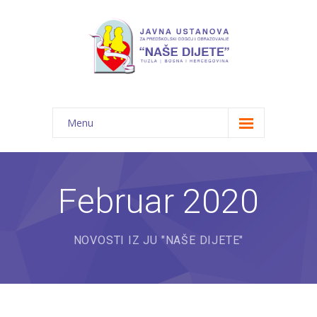
Menu
Početna
Novosti
Februar 2020
O nama
NOVOSTI IZ JU "NAŠE DIJETE"
-- JU "Naše dijete"
-- Vrtići
---- Bambi