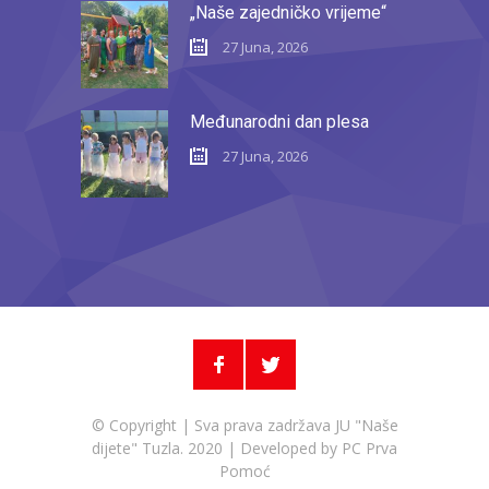
„Naše zajedničko vrijeme“
27 Juna, 2026
Međunarodni dan plesa
27 Juna, 2026
© Copyright | Sva prava zadržava JU "Naše
dijete" Tuzla. 2020 | Developed by
PC Prva
Pomoć