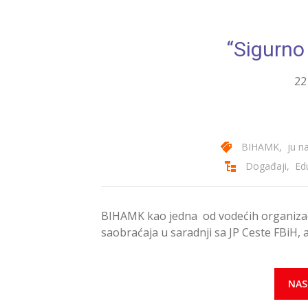
“Sigurno 
22
BIHAMK
,
ju n
Događaji
,
Ed
BIHAMK kao jedna od vodećih organizaci
saobraćaja u saradnji sa JP Ceste FBiH, 
NAS