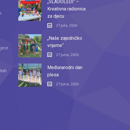
„SLADOLEDI“ –
Kreativna radionica
o:
za djecu
21 Jula, 2026
„Naše zajedničko
vrijeme“
djece
27 Juna, 2026
Međunarodni dan
lnih
plesa
27 Juna, 2026