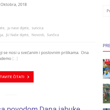
 Oktobra, 2018
P
ate
,
ju nase dijete
,
suncica
ja
,
JU Naše dijete
,
Novosti
,
Sunčica
PR
ji se nosi u svečanim i poslovnim prilikama. Ona
budemo
[…]
TAVITE ČITATI
ica povodom Dana jabuke