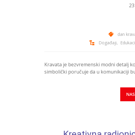
23
dan krav
Događaji
,
Edukaci
Kravata je bezvremenski modni detalj ko
simbolički poručuje da u komunikaciji 
NAS
Kreativna radion