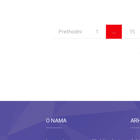
Prethodni
1
…
15
O NAMA
AR