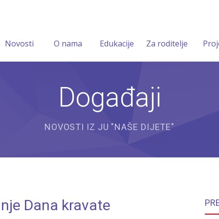
Novosti
O nama
Edukacije
Za roditelje
Proj
Događaji
NOVOSTI IZ JU "NAŠE DIJETE"
anje Dana kravate
PR