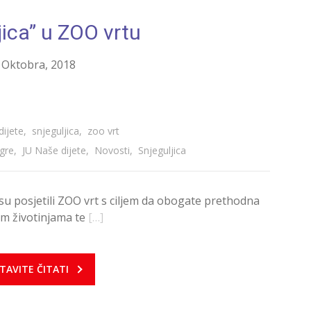
jica” u ZOO vrtu
 Oktobra, 2018
dijete
,
snjeguljica
,
zoo vrt
Igre
,
JU Naše dijete
,
Novosti
,
Snjeguljica
a” su posjetili ZOO vrt s ciljem da obogate prethodna
im životinjama te
[…]
TAVITE ČITATI