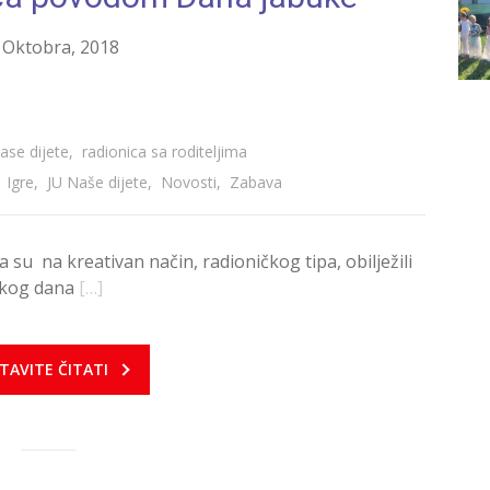
 Oktobra, 2018
nase dijete
,
radionica sa roditeljima
,
Igre
,
JU Naše dijete
,
Novosti
,
Zabava
ica su na kreativan način, radioničkog tipa, obilježili
tskog dana
[…]
TAVITE ČITATI