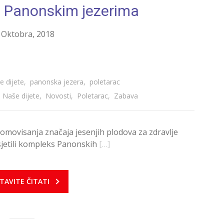
a Panonskim jezerima
 Oktobra, 2018
e dijete
,
panonska jezera
,
poletarac
U Naše dijete
,
Novosti
,
Poletarac
,
Zabava
omovisanja značaja jesenjih plodova za zdravlje
osjetili kompleks Panonskih
[…]
TAVITE ČITATI