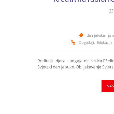
23
dan jabuka
,
ju 
Događaji
,
Edukacija
Roditelji , djeca i odgajatelji vrtića Pčel
Svjetski dan jabuke. Obilježavanje Svje
NAS