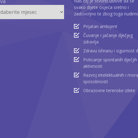
iva
Naš cilj je stvoriti uslove da se
svako dijete osjeća sretno i
zadovoljno te zbog toga nudim
Prijatan ambijent
Čuvanje i jačanje dječjeg
zdravlja
Zdravu ishranu i sigurnost 
Poticanje spontanih dječjih
aktivnosti
Razvoj intelektualnih i mora
sposobnosti
Obrazovne terenske izlete