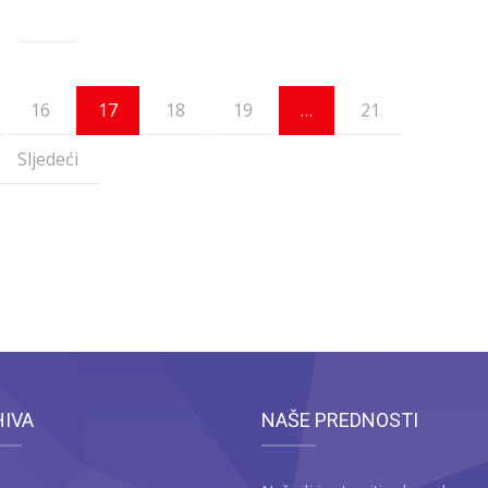
16
17
18
19
…
21
Sljedeći
HIVA
NAŠE PREDNOSTI