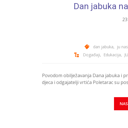
Dan jabuka n
23
dan jabuka
,
ju nas
Događaji
,
Edukacija
,
J
Povodom obilježavanja Dana jabuka i pr
djeca i odgajatelji vrtića Poletarac su p
NAS