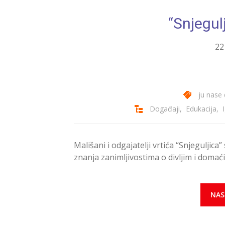
“Snjegul
22
ju nase 
Događaji
,
Edukacija
,
Mališani i odgajatelji vrtića “Snjeguljic
znanja zanimljivostima o divljim i domać
NAS