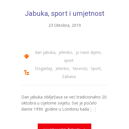
---- Bubamara
Jabuka, sport i umjetnost
---- Ciciban
23 Oktobra, 2019
---- Jelenko
---- Kolibri
dan jabuka
,
jelenko
,
ju nase dijete
,
---- Lastavica
sport
---- Pčelica
Događaji
,
Jelenko
,
Novosti
,
Sport
,
Zabava
---- Poletarac
---- Snjeguljica
Dan jabuka obilježava se već tradicionalno 20.
---- Sunčica
oktobra u cijelome svijetu. Sve je počelo
davne 1990. godine u Londonu kada
[…]
---- Zeko
---- Zvjezdica