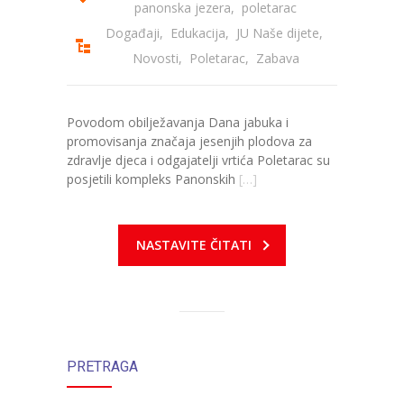
panonska jezera
,
poletarac
Događaji
,
Edukacija
,
JU Naše dijete
,
Novosti
,
Poletarac
,
Zabava
Povodom obilježavanja Dana jabuka i
promovisanja značaja jesenjih plodova za
zdravlje djeca i odgajatelji vrtića Poletarac su
posjetili kompleks Panonskih
[…]
NASTAVITE ČITATI
PRETRAGA