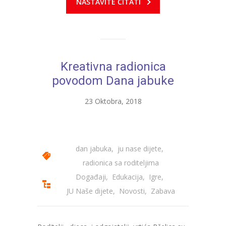
NASTAVITE ČITATI
---- Zvončica
-- Stručni tim
-- Galerija
Kreativna radionica
povodom Dana jabuke
-- Dokumenti
23 Oktobra, 2018
-- COVID-19 Procedure
-- Javne nabavke
---- Plan javnih nabavki
dan jabuka
,
ju nase dijete
,
radionica sa roditeljima
---- Osnovni elementi ugovora
Događaji
,
Edukacija
,
Igre
,
---- Odluke o izboru i poništenju
JU Naše dijete
,
Novosti
,
Zabava
---- Nabavka usluga iz anexa II dio B