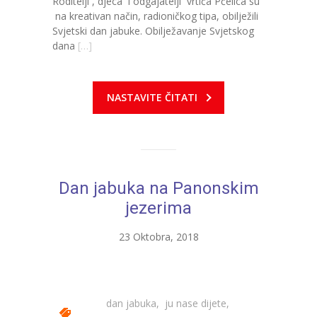
Roditelji , djeca i odgajatelji vrtića Pčelica su
-- Konkursi
na kreativan način, radioničkog tipa, obilježili
Svjetski dan jabuke. Obilježavanje Svjetskog
Edukacije
dana
[…]
-- Edukacije za roditelje
-- Edukacije zaposlenika
NASTAVITE ČITATI
Za roditelje
-- Jelovnik za djecu
-- Obrasci i zahtjevi
Dan jabuka na Panonskim
jezerima
-- Obavještenja za roditelje
23 Oktobra, 2018
Projekti
Mala škola sporta
Kontakt
dan jabuka
,
ju nase dijete
,