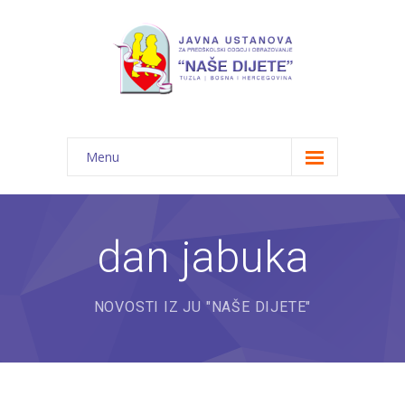
Menu
Početna
Novosti
dan jabuka
O nama
NOVOSTI IZ JU "NAŠE DIJETE"
-- JU "Naše dijete"
-- Vrtići
---- Bambi