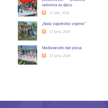
-- Konkursi
radionica za djecu
Edukacije
21 Jula, 2026
-- Edukacije za roditelje
„Naše zajedničko vrijeme“
27 Juna, 2026
-- Edukacije zaposlenika
Za roditelje
Međunarodni dan plesa
-- Jelovnik za djecu
27 Juna, 2026
-- Obrasci i zahtjevi
-- Obavještenja za roditelje
Projekti
Mala škola sporta
Kontakt