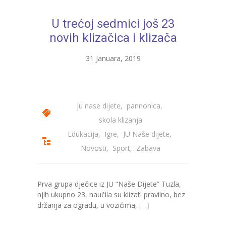
---- Bubamara
U trećoj sedmici još 23
---- Ciciban
novih klizačica i klizača
---- Jelenko
31 Januara, 2019
---- Kolibri
---- Lastavica
ju nase dijete
,
pannonica
,
---- Pčelica
skola klizanja
Edukacija
,
Igre
,
JU Naše dijete
,
---- Poletarac
Novosti
,
Sport
,
Zabava
---- Snjeguljica
---- Sunčica
Prva grupa dječice iz JU “Naše Dijete” Tuzla,
njih ukupno 23, naučila su klizati pravilno, bez
---- Zeko
držanja za ogradu, u vozićima,
[…]
---- Zvjezdica