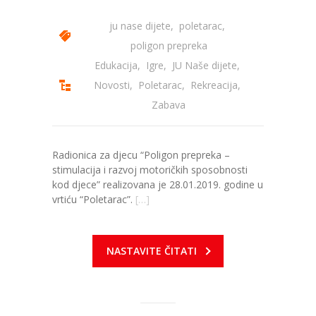
ju nase dijete
,
poletarac
,
poligon prepreka
Edukacija
,
Igre
,
JU Naše dijete
,
Novosti
,
Poletarac
,
Rekreacija
,
Zabava
Radionica za djecu “Poligon prepreka –
stimulacija i razvoj motoričkih sposobnosti
kod djece” realizovana je 28.01.2019. godine u
vrtiću “Poletarac”.
[…]
NASTAVITE ČITATI