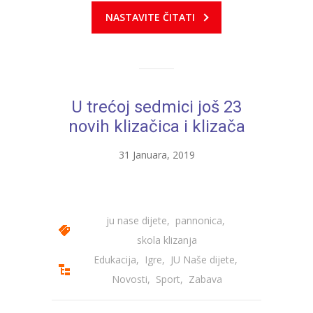
NASTAVITE ČITATI
---- Zvončica
-- Stručni tim
-- Galerija
U trećoj sedmici još 23
-- Dokumenti
novih klizačica i klizača
-- COVID-19 Procedure
31 Januara, 2019
-- Javne nabavke
---- Plan javnih nabavki
ju nase dijete
,
pannonica
,
---- Osnovni elementi ugovora
skola klizanja
---- Odluke o izboru i poništenju
Edukacija
,
Igre
,
JU Naše dijete
,
Novosti
,
Sport
,
Zabava
---- Nabavka usluga iz anexa II dio B