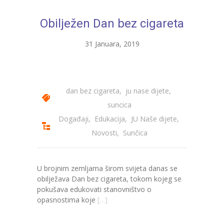
---- Bubamara
Obilježen Dan bez cigareta
---- Ciciban
31 Januara, 2019
---- Jelenko
---- Kolibri
dan bez cigareta
,
ju nase dijete
,
---- Lastavica
suncica
---- Pčelica
Događaji
,
Edukacija
,
JU Naše dijete
,
Novosti
,
Sunčica
---- Poletarac
---- Snjeguljica
U brojnim zemljama širom svijeta danas se
---- Sunčica
obilježava Dan bez cigareta, tokom kojeg se
pokušava edukovati stanovništvo o
---- Zeko
opasnostima koje
[…]
---- Zvjezdica