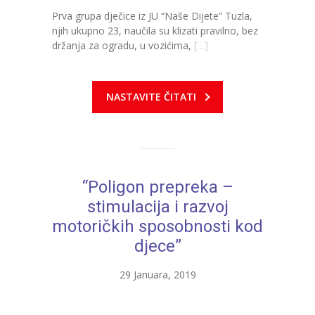
-- Konkursi
Prva grupa dječice iz JU “Naše Dijete” Tuzla,
njih ukupno 23, naučila su klizati pravilno, bez
Edukacije
držanja za ogradu, u vozićima,
[…]
-- Edukacije za roditelje
-- Edukacije zaposlenika
NASTAVITE ČITATI
Za roditelje
-- Jelovnik za djecu
-- Obrasci i zahtjevi
“Poligon prepreka –
stimulacija i razvoj
-- Obavještenja za roditelje
motoričkih sposobnosti kod
Projekti
djece”
Mala škola sporta
29 Januara, 2019
Kontakt