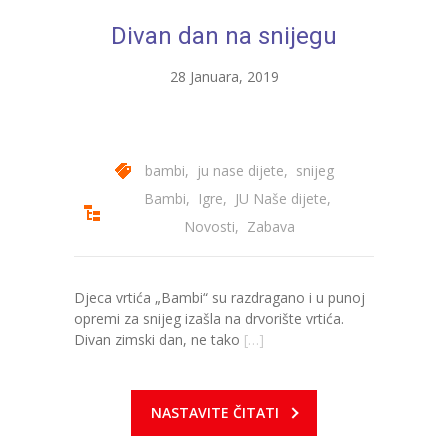
Divan dan na snijegu
28 Januara, 2019
bambi
,
ju nase dijete
,
snijeg
Bambi
,
Igre
,
JU Naše dijete
,
Novosti
,
Zabava
Djeca vrtića „Bambi“ su razdragano i u punoj
opremi za snijeg izašla na drvorište vrtića.
Divan zimski dan, ne tako
[…]
NASTAVITE ČITATI