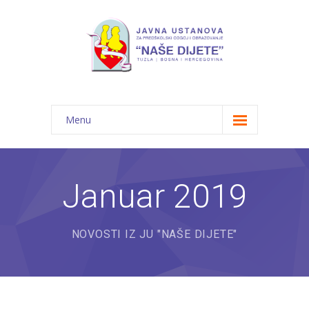
Menu
Početna
Novosti
Januar 2019
O nama
NOVOSTI IZ JU "NAŠE DIJETE"
-- JU "Naše dijete"
-- Vrtići
---- Bambi