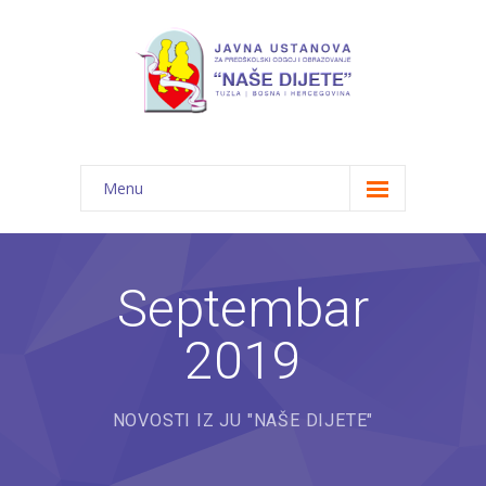
Menu
Početna
Novosti
Septembar
O nama
2019
-- JU "Naše dijete"
-- Vrtići
NOVOSTI IZ JU "NAŠE DIJETE"
---- Bambi