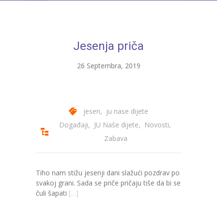
---- Bubamara
---- Ciciban
Jesenja priča
---- Jelenko
26 Septembra, 2019
---- Kolibri
---- Lastavica
---- Pčelica
jesen
,
ju nase dijete
Događaji
,
JU Naše dijete
,
Novosti
,
---- Poletarac
Zabava
---- Snjeguljica
---- Sunčica
Tiho nam stižu jesenji dani slažući pozdrav po
svakoj grani. Sada se priče pričaju tiše da bi se
---- Zeko
čuli šapati
[…]
---- Zvjezdica