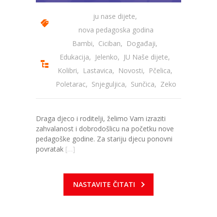
-- Konkursi
ju nase dijete
,
Edukacije
nova pedagoska godina
Bambi
,
Ciciban
,
Događaji
,
-- Edukacije za roditelje
Edukacija
,
Jelenko
,
JU Naše dijete
,
-- Edukacije zaposlenika
Kolibri
,
Lastavica
,
Novosti
,
Pčelica
,
Poletarac
,
Snjeguljica
,
Sunčica
,
Zeko
Za roditelje
-- Jelovnik za djecu
Draga djeco i roditelji, želimo Vam izraziti
-- Obrasci i zahtjevi
zahvalanost i dobrodošlicu na početku nove
pedagoške godine. Za stariju djecu ponovni
-- Obavještenja za roditelje
povratak
[…]
Projekti
NASTAVITE ČITATI
Mala škola sporta
Kontakt