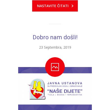
NASTAVITE ČITATI
---- Zvončica
-- Stručni tim
-- Galerija
Dobro nam došli!
-- Dokumenti
23 Septembra, 2019
-- COVID-19 Procedure
-- Javne nabavke
---- Plan javnih nabavki
---- Osnovni elementi ugovora
---- Odluke o izboru i poništenju
---- Nabavka usluga iz anexa II dio B