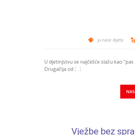
ju nase dijete
U djetinjstvu se najčešće slažu kao “pas i
Drugačija od
[…]
NAS
Vježbe bez sprav