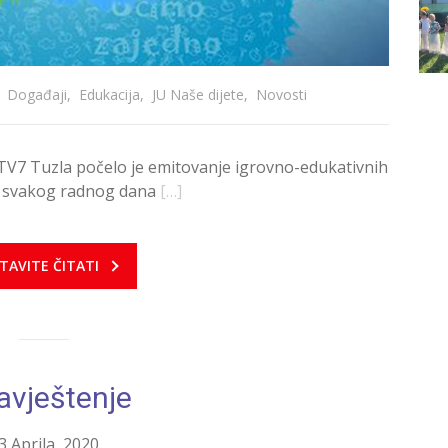
Događaji
,
Edukacija
,
JU Naše dijete
,
Novosti
RTV7 Tuzla počelo je emitovanje igrovno-edukativnih
, svakog radnog dana
[…]
TAVITE ČITATI
avještenje
3 Aprila, 2020