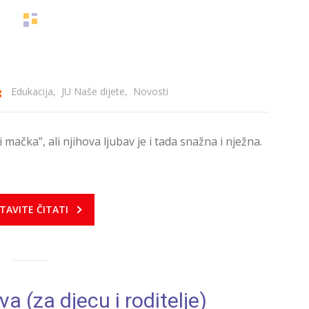
Edukacija
,
JU Naše dijete
,
Novosti
 mačka”, ali njihova ljubav je i tada snažna i nježna.
TAVITE ČITATI
a (za djecu i roditelje)