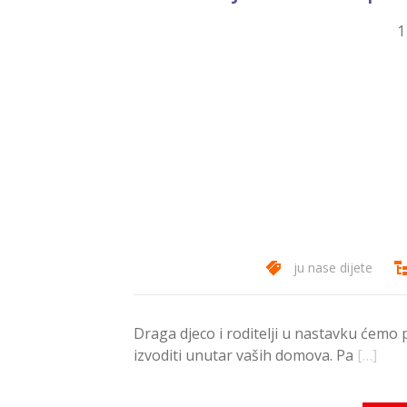
1
ju nase dijete
Draga djeco i roditelji u nastavku ćemo 
izvoditi unutar vaših domova. Pa
[…]