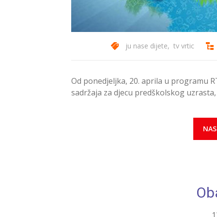
ju nase dijete
,
tv vrtic
Od ponedjeljka, 20. aprila u programu 
sadržaja za djecu predškolskog uzrasta
NAS
Ob
1