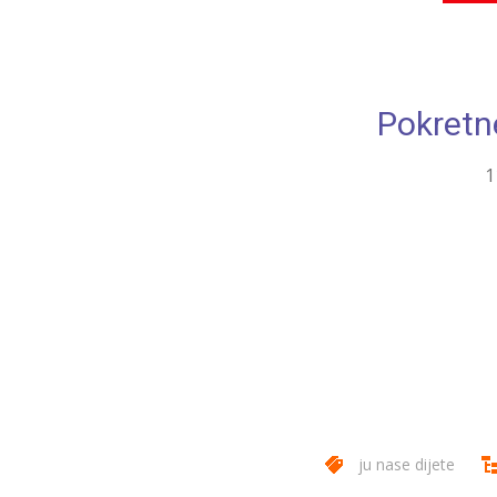
Pokretn
1
ju nase dijete