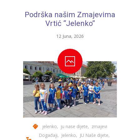
---- Bubamara
Podrška našim Zmajevima
---- Ciciban
Vrtić “Jelenko”
---- Jelenko
12 Juna, 2026
---- Kolibri
---- Lastavica
---- Pčelica
---- Poletarac
---- Snjeguljica
---- Sunčica
---- Zeko
jelenko
,
ju nase dijete
,
zmajevi
Događaji
,
Jelenko
,
JU Naše dijete
,
---- Zvjezdica