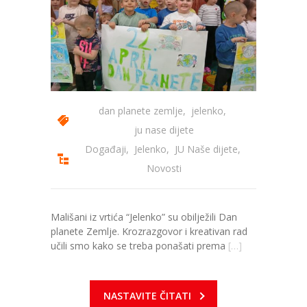
-- Konkursi
Edukacije
-- Edukacije za roditelje
-- Edukacije zaposlenika
dan planete zemlje
,
jelenko
,
Za roditelje
ju nase dijete
-- Jelovnik za djecu
Događaji
,
Jelenko
,
JU Naše dijete
,
Novosti
-- Obrasci i zahtjevi
-- Obavještenja za roditelje
Mališani iz vrtića “Jelenko” su obilježili Dan
planete Zemlje. Krozrazgovor i kreativan rad
Projekti
učili smo kako se treba ponašati prema
[…]
Mala škola sporta
Kontakt
NASTAVITE ČITATI