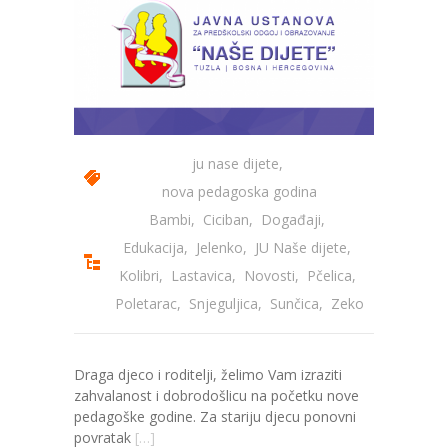
ju nase dijete
,
nova pedagoska godina
Bambi
,
Ciciban
,
Događaji
,
Edukacija
,
Jelenko
,
JU Naše dijete
,
Kolibri
,
Lastavica
,
Novosti
,
Pčelica
,
Poletarac
,
Snjeguljica
,
Sunčica
,
Zeko
Draga djeco i roditelji, želimo Vam izraziti
zahvalanost i dobrodošlicu na početku nove
pedagoške godine. Za stariju djecu ponovni
povratak
[…]