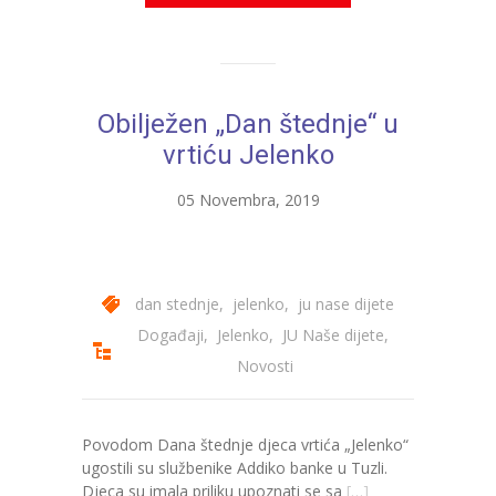
Obilježen „Dan štednje“ u
vrtiću Jelenko
05 Novembra, 2019
dan stednje
,
jelenko
,
ju nase dijete
Događaji
,
Jelenko
,
JU Naše dijete
,
Novosti
Povodom Dana štednje djeca vrtića „Jelenko“
ugostili su službenike Addiko banke u Tuzli.
Djeca su imala priliku upoznati se sa
[…]