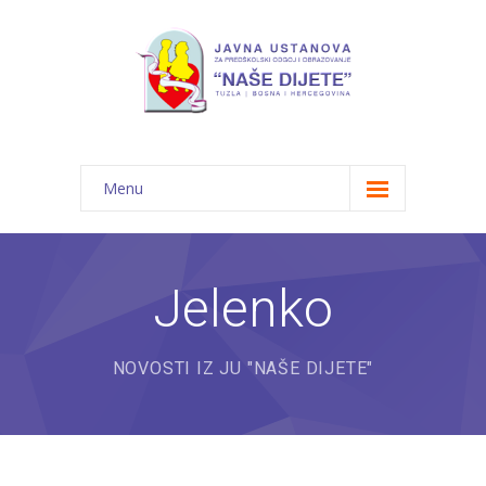
Menu
Početna
Novosti
Jelenko
O nama
NOVOSTI IZ JU "NAŠE DIJETE"
-- JU "Naše dijete"
-- Vrtići
---- Bambi