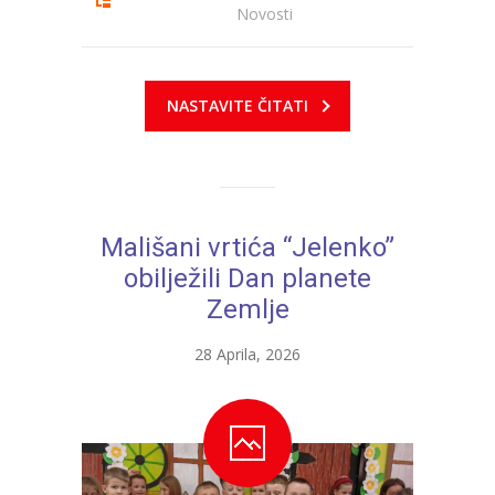
Novosti
---- Zvončica
-- Stručni tim
NASTAVITE ČITATI
-- Galerija
-- Dokumenti
-- COVID-19 Procedure
Mališani vrtića “Jelenko”
-- Javne nabavke
obilježili Dan planete
Zemlje
---- Plan javnih nabavki
28 Aprila, 2026
---- Osnovni elementi ugovora
---- Odluke o izboru i poništenju
---- Nabavka usluga iz anexa II dio B