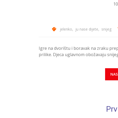
10
jelenko
,
ju nase dijete
,
snijeg
Igre na dvorištu i boravak na zraku pr
prilike. Djeca uglavnom obožavaju snijeg
NAS
Prv