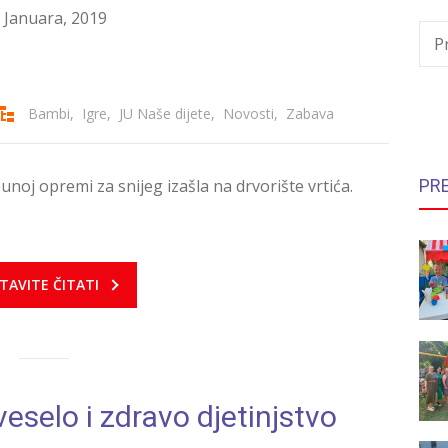
 Januara, 2019
P
Bambi
,
Igre
,
JU Naše dijete
,
Novosti
,
Zabava
unoj opremi za snijeg izašla na drvorište vrtića.
PR
TAVITE ČITATI
veselo i zdravo djetinjstvo