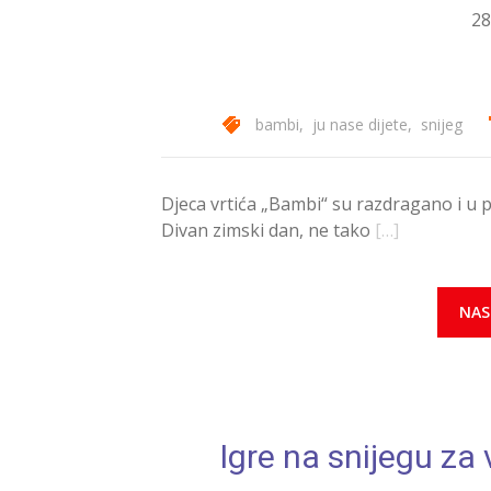
28
bambi
,
ju nase dijete
,
snijeg
Djeca vrtića „Bambi“ su razdragano i u p
Divan zimski dan, ne tako
[…]
NAS
Igre na snijegu za 