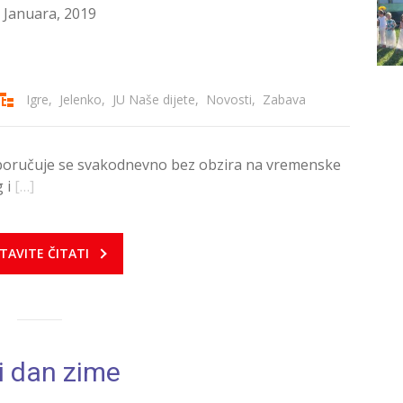
 Januara, 2019
Igre
,
Jelenko
,
JU Naše dijete
,
Novosti
,
Zabava
eporučuje se svakodnevno bez obzira na vremenske
 i
[…]
TAVITE ČITATI
i dan zime