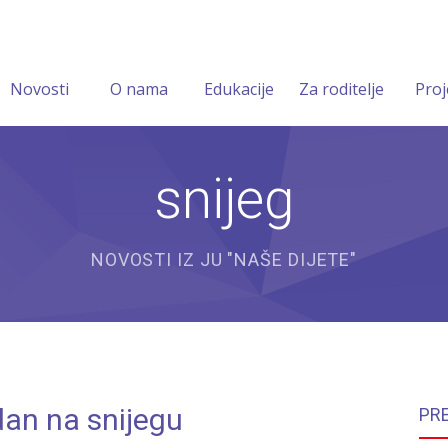
Novosti
O nama
Edukacije
Za roditelje
Proj
snijeg
NOVOSTI IZ JU "NAŠE DIJETE"
dan na snijegu
PR