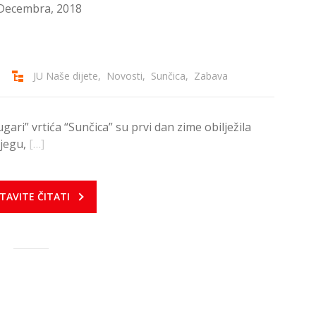
Decembra, 2018
JU Naše dijete
,
Novosti
,
Sunčica
,
Zabava
ari” vrtića “Sunčica” su prvi dan zime obilježila
ijegu,
[…]
TAVITE ČITATI