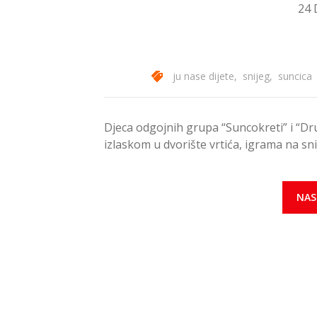
24 
ju nase dijete
,
snijeg
,
suncica
Djeca odgojnih grupa “Suncokreti” i “Drug
izlaskom u dvorište vrtića, igrama na sn
NAS