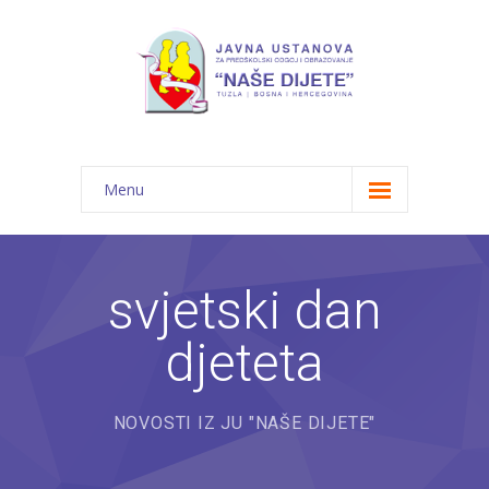
Menu
Početna
Novosti
svjetski dan
O nama
djeteta
-- JU "Naše dijete"
-- Vrtići
NOVOSTI IZ JU "NAŠE DIJETE"
---- Bambi