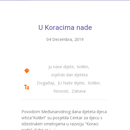
---- Bubamara
---- Ciciban
U Koracima nade
---- Jelenko
04 Decembra, 2019
---- Kolibri
---- Lastavica
---- Pčelica
ju nase dijete
,
kolibri
,
svjetski dan djeteta
---- Poletarac
Događaji
,
JU Naše dijete
,
Kolibri
,
---- Snjeguljica
Novosti
,
Zabava
---- Sunčica
Povodom Međunarodnog dana djeteta djeca
---- Zeko
vrtića“Kolibri“ su posjetila Centar za djecu s
višestrukim smetnjama u razvoju “Koraci
---- Zvjezdica
nade“. Kako je
[…]