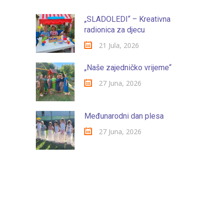
-- Konkursi
„SLADOLEDI“ – Kreativna
Edukacije
radionica za djecu
-- Edukacije za roditelje
21 Jula, 2026
-- Edukacije zaposlenika
„Naše zajedničko vrijeme“
27 Juna, 2026
Za roditelje
-- Jelovnik za djecu
Međunarodni dan plesa
-- Obrasci i zahtjevi
27 Juna, 2026
-- Obavještenja za roditelje
Projekti
Mala škola sporta
Kontakt