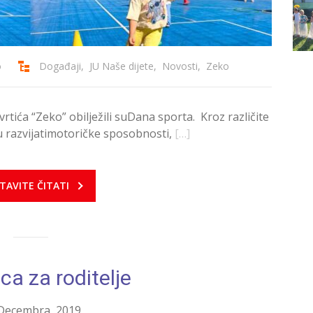
o
Događaji
,
JU Naše dijete
,
Novosti
,
Zeko
vrtića “Zeko” obilježili suDana sporta. Kroz različite
ku razvijatimotoričke sposobnosti,
[…]
TAVITE ČITATI
ca za roditelje
Decembra, 2019