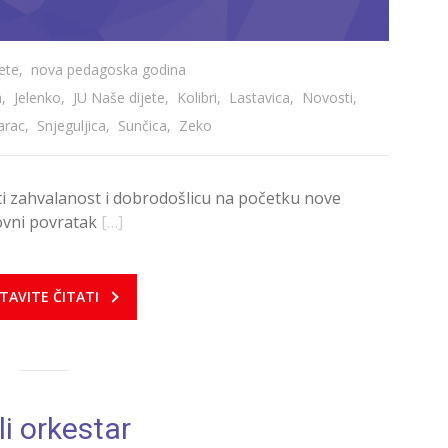
jete
,
nova pedagoska godina
a
,
Jelenko
,
JU Naše dijete
,
Kolibri
,
Lastavica
,
Novosti
,
arac
,
Snjeguljica
,
Sunčica
,
Zeko
ziti zahvalanost i dobrodošlicu na početku nove
ovni povratak
[…]
TAVITE ČITATI
i orkestar