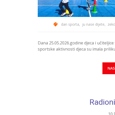
dan sporta
,
ju nase dijete
,
zek
Dana 25.05.2026.godine djeca i učiteljice 
sportske aktivnosti djeca su imala prili
NAS
Radioni
10 