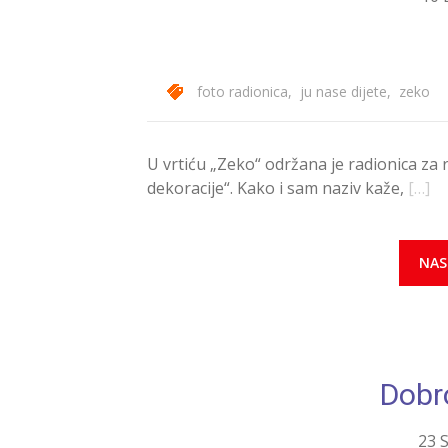
foto radionica
,
ju nase dijete
,
zeko
U vrtiću „Zeko“ održana je radionica za 
dekoracije“. Kako i sam naziv kaže,
[…]
NAS
Dobr
23 