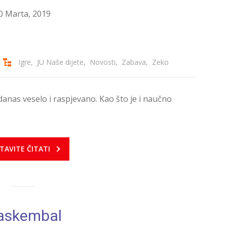
0 Marta, 2019
Igre
,
JU Naše dijete
,
Novosti
,
Zabava
,
Zeko
 danas veselo i raspjevano. Kao što je i naučno
TAVITE ČITATI
askembal