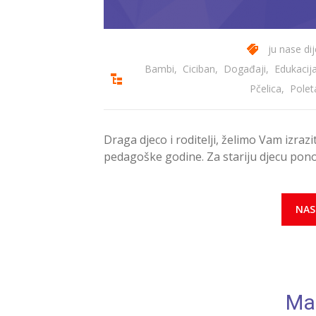
ju nase di
Bambi
,
Ciciban
,
Događaji
,
Edukacij
Pčelica
,
Polet
Draga djeco i roditelji, želimo Vam izra
pedagoške godine. Za stariju djecu pon
NAS
Mal