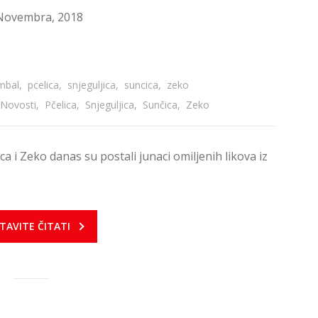
Novembra, 2018
mbal
,
pcelica
,
snjeguljica
,
suncica
,
zeko
Novosti
,
Pčelica
,
Snjeguljica
,
Sunčica
,
Zeko
ica i Zeko danas su postali junaci omiljenih likova iz
TAVITE ČITATI