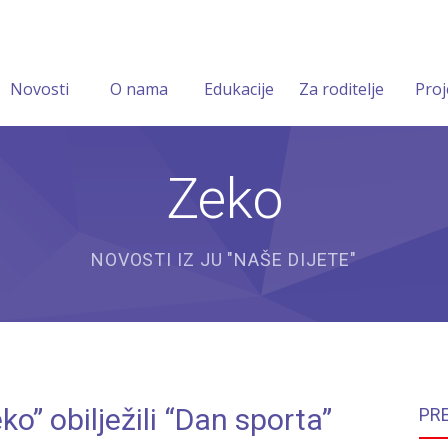
Novosti
O nama
Edukacije
Za roditelje
Proj
Zeko
NOVOSTI IZ JU "NAŠE DIJETE"
ko” obilježili “Dan sporta”
PR