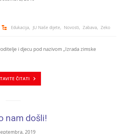
Edukacija
,
JU Naše dijete
,
Novosti
,
Zabava
,
Zeko
roditelje i djecu pod nazivom „Izrada zimske
TAVITE ČITATI
o nam došli!
Septembra, 2019