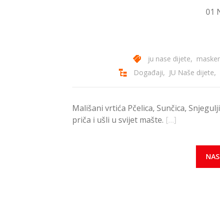
01 
ju nase dijete
,
maske
Događaji
,
JU Naše dijete
,
Mališani vrtića Pčelica, Sunčica, Snjegulj
priča i ušli u svijet mašte.
[…]
NAS