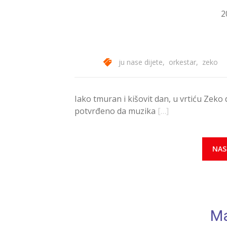
2
ju nase dijete
,
orkestar
,
zeko
Iako tmuran i kišovit dan, u vrtiću Zeko
potvrđeno da muzika
[…]
NAS
M